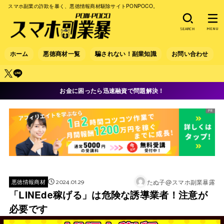
スマホ副業の詐欺を暴く、悪徳情報商材駆除サイトPONPOCO。
SEARCH
MENU
ホーム
悪徳商材一覧
騙されない！副業知識
お問い合わせ
お金に困ったら迅速融資で問題解決！
2024.01.29
たぬ子@スマホ副業暴露
悪徳情報商材
「LINEde稼げる」は危険な誘導業者！注意が
必要です