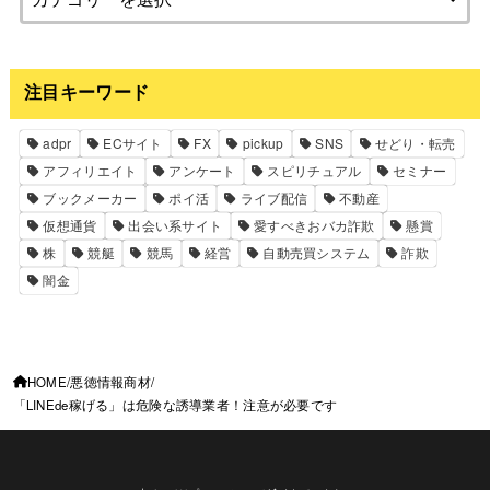
注目キーワード
adpr
ECサイト
FX
pickup
SNS
せどり・転売
アフィリエイト
アンケート
スピリチュアル
セミナー
ブックメーカー
ポイ活
ライブ配信
不動産
仮想通貨
出会い系サイト
愛すべきおバカ詐欺
懸賞
株
競艇
競馬
経営
自動売買システム
詐欺
闇金
HOME
悪徳情報商材
「LINEde稼げる」は危険な誘導業者！注意が必要です