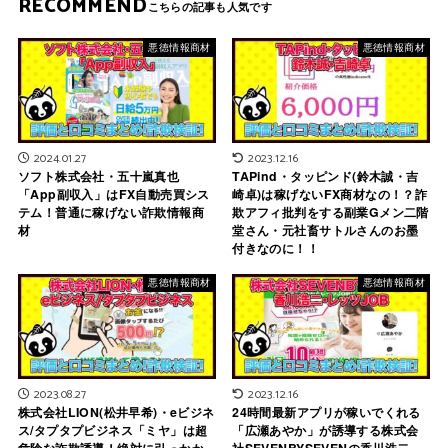
RECOMMEND
悪徳情報商材
悪徳情報商材
2024.01.27
2023.12.16
ソフト株式会社・五十嵐真也
TAPind・タッピンド(鈴木誠・吉
「App副収入」はFX自動売買シス
崎卓)は稼げないFX商材なの！？詐
テム！普通に稼げない詐欺情報商
欺アフィ批判をする副業Gメン二階
材
堂さん・元社畜サトルさんのお墨
付きなのに！！
悪徳情報商材
悪徳情報商材
2023.08.27
2023.12.16
株式会社LION(松井早希)・eビジネ
24時間最新アプリが稼いでくれる
ス/タプタプビジネス「ミヤ」は超
「広瀬あやか」が誘導する株式会