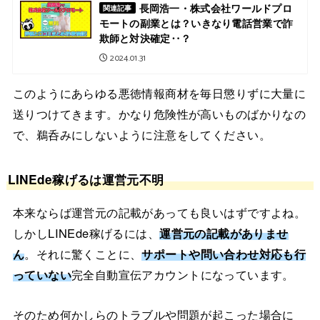
長岡浩一・株式会社ワールドプロ
関連記事
モートの副業とは？いきなり電話営業で詐
欺師と対決確定‥？
2024.01.31
このようにあらゆる悪徳情報商材を毎日懲りずに大量に
送りつけてきます。かなり危険性が高いものばかりなの
で、鵜呑みにしないように注意をしてください。
LINEde稼げるは運営元不明
本来ならば運営元の記載があっても良いはずですよね。
しかしLINEde稼げるには、
運営元の記載がありませ
ん
。それに驚くことに、
サポートや問い合わせ対応も行
っていない
完全自動宣伝アカウントになっています。
そのため何かしらのトラブルや問題が起こった場合に