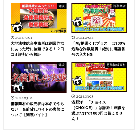
雑談
誘導業者
2024.10.03
2024.09.24
大地法律総合事務所は副業詐欺
「My携帯くじプラス」は100%
にあった時に信頼できる！？口
危険な詐欺懸賞！絶対に電話番
コミ評判から検証
号の入力NG
雑談
悪徳情報商材
2024.03.03
2024.03.04
浅野洋一「チョイス
情報商材の販売者は本名でやら
（CHOICE）」は詐欺！画像を
ない！名前貸しバイトの実態に
選ぶだけで1000円は貰えませ
ついて【闇裏バイト】
ん！