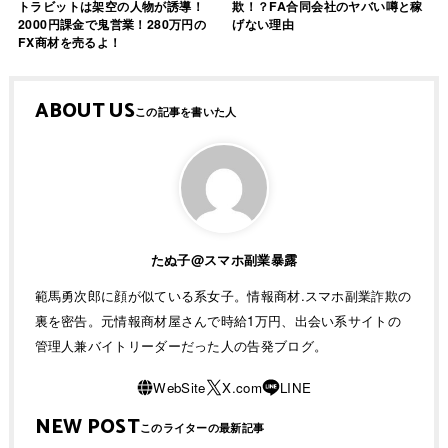
トラビットは架空の人物が誘導！
欺！？FA合同会社のヤバい噂と稼
2000円課金で鬼営業！280万円の
げない理由
FX商材を売るよ！
ABOUT US
たぬ子@スマホ副業暴露
範馬勇次郎に顔が似ている系女子。情報商材.スマホ副業詐欺の
裏を密告。元情報商材屋さんで時給1万円、出会い系サイトの
管理人兼バイトリーダーだった人の告発ブログ。
NEW POST