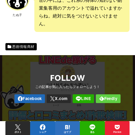
業集客用のアカウントで溢れていますか
たぬ子
らね。絶対に気をつけないといけませ
ん。
悪徳情報商材
FOLLOW
ポスト
シェア
はてブ
送る
Pocket