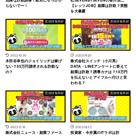
危険な詐欺誘導！絶対に引っかか
社SEVENBYSEVENの香川浩二
らないで〜！
【レッツJOB】副業は詐欺？実態
を大暴露
悪徳情報商材
悪徳情報商材
2023.10.20
2023.09.30
木田谷幸也のジョイリッチは稼げ
株式会社スイッチ（小川亮）
ない？55万円請求される詐欺な
DATA・LINEアンケートに答えて
の？
副業は詐欺？誘導カナは？10万円
を払えないとアイフルへ行けと言
われる？
悪徳情報商材
悪徳情報商材
2023.12.16
2023.09.23
株式会社ニュース・副業ファース
投資家・今井翼のITラボは詐