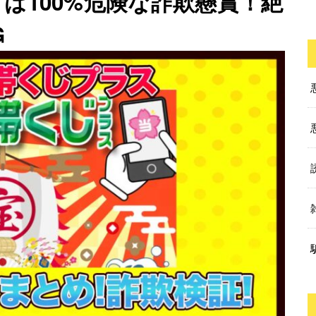
は100%危険な詐欺懸賞！絶
G