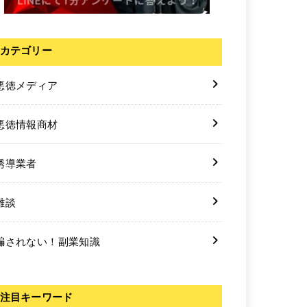
カテゴリー
悪徳メディア
悪徳情報商材
誘導業者
雑談
騙されない！副業知識
注目キーワード