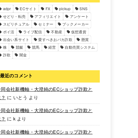
adpr
ECサイト
FX
pickup
SNS
せどり・転売
アフィリエイト
アンケート
スピリチュアル
セミナー
ブックメーカー
ポイ活
ライブ配信
不動産
仮想通貨
出会い系サイト
愛すべきおバカ詐欺
懸賞
株
競艇
競馬
経営
自動売買システム
詐欺
闇金
最近のコメント
合同会社新機軸・大澄純のECショップ詐欺と
は？
に
いとう
より
合同会社新機軸・大澄純のECショップ詐欺と
は？
に
k
より
合同会社新機軸・大澄純のECショップ詐欺と