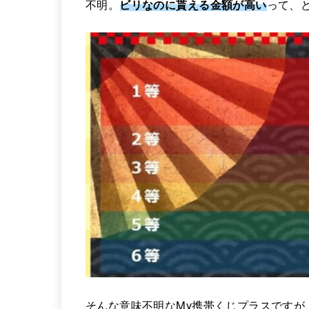
不明。
ビリなのに貰える金額が高い
って、
そんな意味不明なMy携帯くじプラスですが