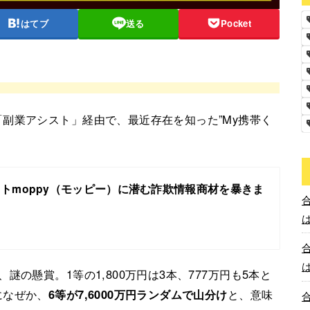
はてブ
送る
Pocket
副業アシスト」経由で、最近存在を知った”My携帯く
トmoppy（モッピー）に潜む詐欺情報商材を暴きま
の懸賞。1等の1,800万円は3本、777万円も5本と
になぜか、
6等が7,6000万円ランダムで山分け
と、意味