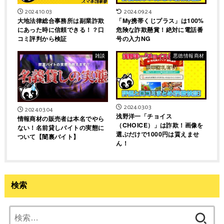
2024.10.03
2024.09.24
大地法律総合事務所は副業詐欺
「My携帯くじプラス」は100%
にあった時に信頼できる！？口
危険な詐欺懸賞！絶対に電話番
コミ評判から検証
号の入力NG
雑談
悪徳情報商材
2024.03.03
2024.03.04
浅野洋一「チョイス
情報商材の販売者は本名でやら
（CHOICE）」は詐欺！画像を
ない！名前貸しバイトの実態に
選ぶだけで1000円は貰えませ
ついて【闇裏バイト】
ん！
検索
検