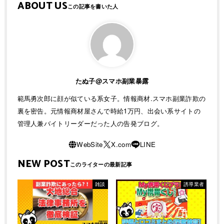
ABOUT US
たぬ子@スマホ副業暴露
範馬勇次郎に顔が似ている系女子。情報商材.スマホ副業詐欺の
裏を密告。元情報商材屋さんで時給1万円、出会い系サイトの
管理人兼バイトリーダーだった人の告発ブログ。
NEW POST
雑談
誘導業者