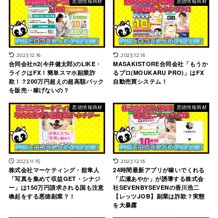
悪徳情報商材
悪徳情報商材
2023.12.16
2023.12.16
合同会社n2(今井健太郎)のLIKE・
MASAKISTORE合同会社「もうか
ライクはFX！簡単スマホ副業詐
るプロ(MOUKARU PRO)」はFX
欺！？200万円超えの超高額パック
自動売買システム！
を販売‥稼げないの？
悪徳情報商材
悪徳情報商材
2023.11.15
2023.12.16
株式会社マーケティング・舘隼人
24時間最新アプリが稼いでくれる
「写真を集めて収益GET・シナジ
「広瀬あやか」が誘導する株式会
ー」は150万円請求される国も注意
社SEVENBYSEVENの香川浩二
喚起をする悪徳副業？！
【レッツJOB】副業は詐欺？実態
を大暴露