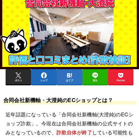
ポスト
シェア
はてブ
送る
Pocket
合同会社新機軸・大澄純のECショップとは？
近年話題になっている「合同会社新機軸(大澄純)のECシ
ョップ詐欺」。今現在は合同会社新機軸の公式サイトの
みとなっているので、
詐欺自体が終了
している可能性も