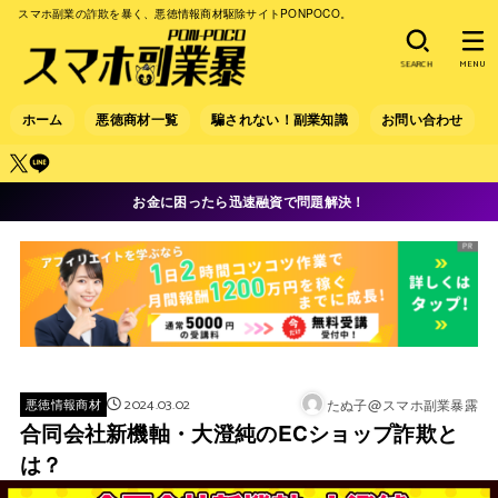
スマホ副業の詐欺を暴く、悪徳情報商材駆除サイトPONPOCO。
SEARCH
MENU
ホーム
悪徳商材一覧
騙されない！副業知識
お問い合わせ
お金に困ったら迅速融資で問題解決！
2024.03.02
たぬ子@スマホ副業暴露
悪徳情報商材
合同会社新機軸・大澄純のECショップ詐欺と
は？