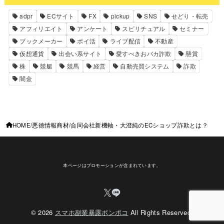
adpr
ECサイト
FX
pickup
SNS
せどり・転売
アフィリエイト
アンケート
スピリチュアル
セミナー
ブックメーカー
ポイ活
ライブ配信
不動産
仮想通貨
出会い系サイト
愛すべきおバカ詐欺
懸賞
株
競艇
競馬
経営
自動売買システム
詐欺
闇金
HOME
悪徳情報商材
合同会社新機軸・大澄純のECショップ詐欺とは？
本ページはプロモーションが含まれています。
© 2026
スマホ副業暴露ポンポコ
All Rights Reserved.