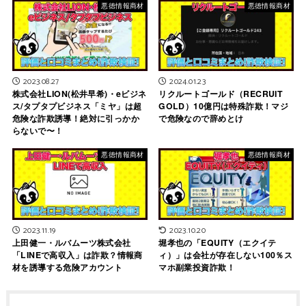
悪徳情報商材
悪徳情報商材
2023.08.27
2024.01.23
株式会社LION(松井早希)・eビジネ
リクルートゴールド（RECRUIT
ス/タプタプビジネス「ミヤ」は超
GOLD）10億円は特殊詐欺！マジ
危険な詐欺誘導！絶対に引っかか
で危険なので辞めとけ
らないで〜！
悪徳情報商材
悪徳情報商材
2023.11.19
2023.10.20
上田健一・ルバムーツ株式会社
堀孝也の「EQUITY（エクイテ
「LINEで高収入」は詐欺？情報商
ィ）」は会社が存在しない100％ス
材を誘導する危険アカウント
マホ副業投資詐欺！