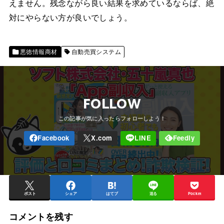
えません。残念ながら良い結果を求めているならば、絶
対にやらない方が良いでしょう。
悪徳情報商材
自動売買システム
FOLLOW
ポスト
シェア
はてブ
送る
Pocket
コメントを残す