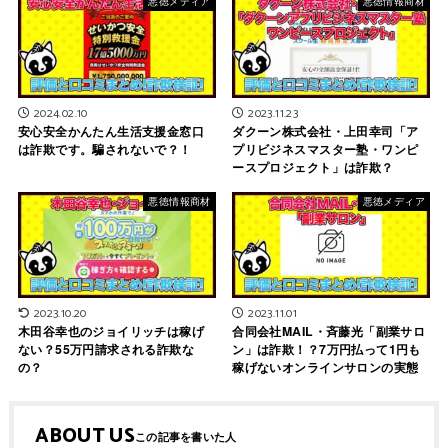
悪徳メディア
悪徳情報商材
2024.02.10
2023.11.23
安心安全かんたん生活支援金窓口
ダクーン株式会社・上田幸司「ア
は詐欺です。騙されないで？！
プリビジネスマスター塾・ワンピ
ースプロジェクト」は詐欺？
悪徳情報商材
悪徳メディア
2023.10.20
2023.11.01
木田谷幸也のジョイリッチは稼げ
合同会社MAIL・斉藤光「副業サロ
ない？55万円請求される詐欺な
ン」は詐欺！？7万円払って1円も
の？
稼げないオンラインサロンの実態
ABOUT US