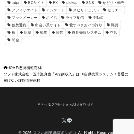
adpr
ECサイト
FX
pickup
SNS
せどり・転売
アフィリエイト
アンケート
スピリチュアル
セミナー
ブックメーカー
ポイ活
ライブ配信
不動産
仮想通貨
出会い系サイト
愛すべきおバカ詐欺
懸賞
株
競艇
競馬
経営
自動売買システム
詐欺
闇金
HOME
悪徳情報商材
ソフト株式会社・五十嵐真也「App副収入」はFX自動売買システム！普通に
稼げない詐欺情報商材
本ページはプロモーションが含まれています。
© 2026
スマホ副業暴露ポンポコ
All Rights Reserved.