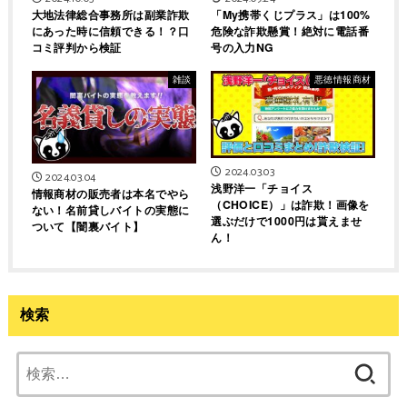
大地法律総合事務所は副業詐欺
「My携帯くじプラス」は100%
にあった時に信頼できる！？口
危険な詐欺懸賞！絶対に電話番
コミ評判から検証
号の入力NG
雑談
悪徳情報商材
2024.03.03
2024.03.04
浅野洋一「チョイス
情報商材の販売者は本名でやら
（CHOICE）」は詐欺！画像を
ない！名前貸しバイトの実態に
選ぶだけで1000円は貰えませ
ついて【闇裏バイト】
ん！
検索
検
索: