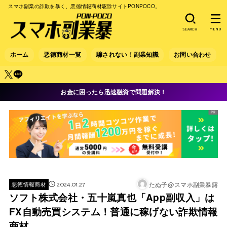
スマホ副業の詐欺を暴く、悪徳情報商材駆除サイトPONPOCO。
SEARCH
MENU
ホーム
悪徳商材一覧
騙されない！副業知識
お問い合わせ
お金に困ったら迅速融資で問題解決！
2024.01.27
たぬ子@スマホ副業暴露
悪徳情報商材
ソフト株式会社・五十嵐真也「App副収入」は
FX自動売買システム！普通に稼げない詐欺情報
商材