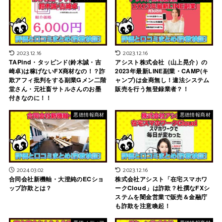
2023.12.16
2023.12.16
TAPind・タッピンド(鈴木誠・吉
アシスト株式会社（山上晃介）の
崎卓)は稼げないFX商材なの！？詐
2023年最新LINE副業・CAMP(キ
欺アフィ批判をする副業Gメン二階
ャンプ)は金商無し！違法システム
堂さん・元社畜サトルさんのお墨
販売を行う無登録業者？！
付きなのに！！
悪徳情報商材
悪徳情報商材
2024.03.02
2023.12.16
合同会社新機軸・大澄純のECショ
株式会社アシスト「在宅スマホワ
ップ詐欺とは？
ークCloud」は詐欺？杜撰なFXシ
ステムを闇金営業で販売＆金融庁
も詐欺を注意喚起！