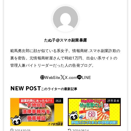
たぬ子@スマホ副業暴露
範馬勇次郎に顔が似ている系女子。情報商材.スマホ副業詐欺の
裏を密告。元情報商材屋さんで時給1万円、出会い系サイトの
管理人兼バイトリーダーだった人の告発ブログ。
NEW POST
雑談
誘導業者
2024.10.03
2024.09.24