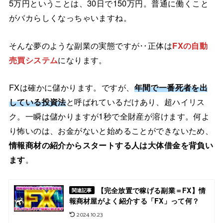
5万円ということは、30日で150万円。普通に働くこと
がバカらしくなっちゃいますね。
そんな夢のような副業の実態ですが‥正体は
FXの自動
売買システム
になります。
FXは確かに儲かります。ですが、
年間で一番死者を出
している投資法
と呼ばれているだけあり、超ハイリス
ク。一瞬は儲かりますが1秒で全財産が溶けます。何よ
り怖いのは、お金がないと始めることができないため、
情報商材の紹介からスタートする人は大体借金を背負い
ます
。
【完全放置で稼げる副業＝FX】情
関連記事
報商材屋がよく紹介する「FX」って何？
2024.10.23