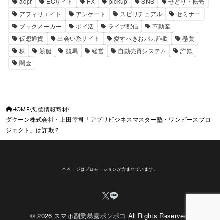
adpr
ECサイト
FX
pickup
SNS
せどり・転売
アフィリエイト
アンケート
スピリチュアル
セミナー
ブックメーカー
ポイ活
ライブ配信
不動産
仮想通貨
出会い系サイト
愛すべきおバカ詐欺
懸賞
株
競艇
競馬
経営
自動売買システム
詐欺
闇金
HOME
悪徳情報商材
ダクーン株式会社・上田幸司「アプリビジネスマスター塾・ワンピースプロ
ジェクト」は詐欺？
本ページはプロモーションが含まれています。
© 2026
スマホ副業暴露ポンポコ
All Rights Reserved.