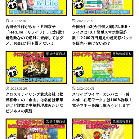
2023.12.16
2023.12.16
合同会社ほがらか・片桐京子
合同会社n2(今井健太郎)のLIKE・
「Re:Life（リライフ）」は詐欺！
ライクはFX！簡単スマホ副業詐
超危険なので絶対に登録してはダ
欺！？200万円超えの超高額パック
メ。お金は1円も貰えないよ
を販売‥稼げないの？
悪徳情報商材
悪徳情報商材
2023.08.25
2024.02.08
クロスリテイリング株式会社（松
スワイプワイヤーカンパニー・鈴
野有希）の「金山」は名前は豪華
木修「在宅ワーク」は100%詐欺！
だけど詐欺？中華料理屋みたいな
電子マネーを騙し取ろうとします
ビジネスの実態
悪徳情報商材
悪徳情報商材