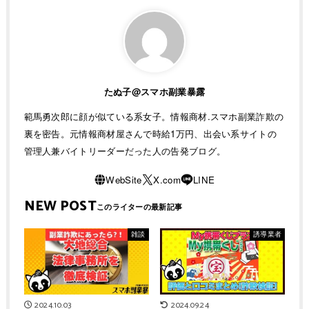
たぬ子@スマホ副業暴露
範馬勇次郎に顔が似ている系女子。情報商材.スマホ副業詐欺の
裏を密告。元情報商材屋さんで時給1万円、出会い系サイトの
管理人兼バイトリーダーだった人の告発ブログ。
NEW POST
雑談
誘導業者
2024.10.03
2024.09.24