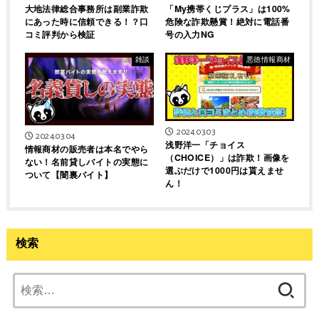
大地法律総合事務所は副業詐欺
「My携帯くじプラス」は100%
にあった時に信頼できる！？口
危険な詐欺懸賞！絶対に電話番
コミ評判から検証
号の入力NG
雑談
悪徳情報商材
2024.03.03
2024.03.04
浅野洋一「チョイス
情報商材の販売者は本名でやら
（CHOICE）」は詐欺！画像を
ない！名前貸しバイトの実態に
選ぶだけで1000円は貰えませ
ついて【闇裏バイト】
ん！
検索
検
索: