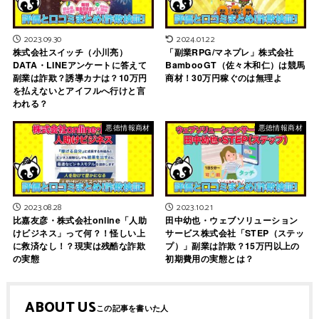
2023.09.30
2024.01.22
株式会社スイッチ（小川亮）
「副業RPG/マネプレ」株式会社
DATA・LINEアンケートに答えて
BambooGT（佐々木和仁）は競馬
副業は詐欺？誘導カナは？10万円
商材！30万円稼ぐのは無理よ
を払えないとアイフルへ行けと言
われる？
悪徳情報商材
悪徳情報商材
2023.08.28
2023.10.21
比嘉友彦・株式会社online「人助
田中幼也・ウェブソリューション
けビジネス」って何？！怪しい上
サービス株式会社「STEP（ステッ
に救済なし！？現実は残酷な詐欺
プ）」副業は詐欺？15万円以上の
の実態
初期費用の実態とは？
ABOUT US