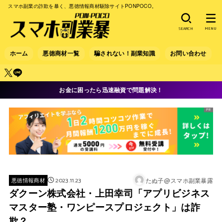
スマホ副業の詐欺を暴く、悪徳情報商材駆除サイトPONPOCO。
SEARCH
MENU
ホーム
悪徳商材一覧
騙されない！副業知識
お問い合わせ
お金に困ったら迅速融資で問題解決！
2023.11.23
たぬ子@スマホ副業暴露
悪徳情報商材
ダクーン株式会社・上田幸司「アプリビジネス
マスター塾・ワンピースプロジェクト」は詐
欺？